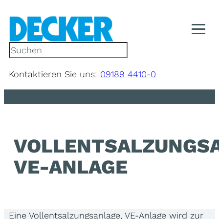
Zum
Inhalt
springen
S
u
c
Kontaktieren Sie uns:
09189 4410-0
h
e
n
VOLLENTSALZUNGSA
VE-ANLAGE
Eine Vollentsalzungsanlage, VE-Anlage wird zur