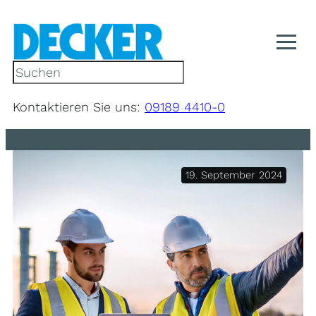
Zum
Inhalt
springen
S
u
c
Kontaktieren Sie uns:
09189 4410-0
h
e
n
19. September 2024